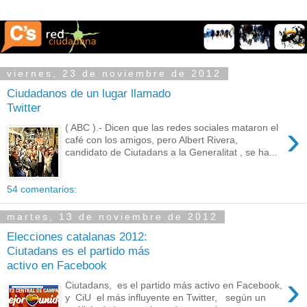
viernes, 23 de noviembre de 2012
Ciudadanos de un lugar llamado
Twitter
›
( ABC ).- Dicen que las redes sociales mataron el
café con los amigos, pero Albert Rivera,
candidato de Ciutadans a la Generalitat , se ha...
54 comentarios:
martes, 13 de noviembre de 2012
Elecciones catalanas 2012:
Ciutadans es el partido más
activo en Facebook
›
Ciutadans, es el partido más activo en Facebook,
y CiU el más influyente en Twitter, según un