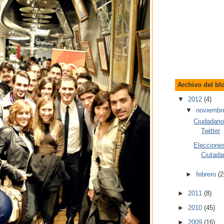
Archivo del bl
▼
2012
(4)
▼
noviemb
Ciudadano
Twitter
Eleccione
Ciutadan
►
febrero
(2
►
2011
(8)
►
2010
(45)
►
2009
(16)