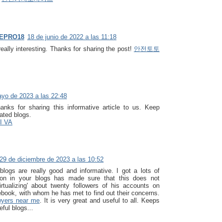
EPRO18
18 de junio de 2022 a las 11:18
 really interesting. Thanks for sharing the post!
안전토토
yo de 2023 a las 22:48
hanks for sharing this informative article to us. Keep
ated blogs.
I VA
29 de diciembre de 2023 a las 10:52
logs are really good and informative. I got a lots of
tion in your blogs has made sure that this does not
rtualizing' about twenty followers of his accounts on
ebook, with whom he has met to find out their concerns.
wyers near me
. It is very great and useful to all. Keeps
ful blogs...