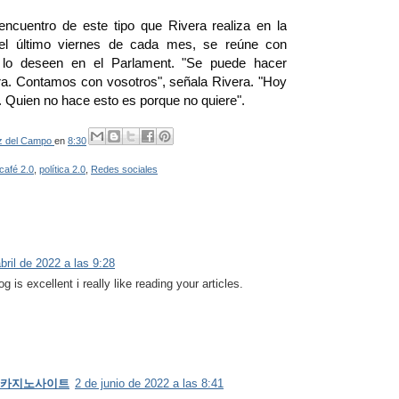
ncuentro de este tipo que Rivera realiza en la
l último viernes de cada mes, se reúne con
 lo deseen en el Parlament. "Se puede hacer
era. Contamos con vosotros", señala Rivera. "Hoy
 Quien no hace esto es porque no quiere".
z del Campo
en
8:30
café 2.0
,
política 2.0
,
Redes sociales
bril de 2022 a las 9:28
 is excellent i really like reading your articles.
ing 카지노사이트
2 de junio de 2022 a las 8:41