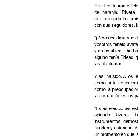
En el restaurante Tel
de naranja, Rivera
arremangado la camis
con sus seguidores, l
"¡Pero decidme vuest
vosotros tenéis avat
y no os ubico!", ha b
alguno tenía "ideas q
las plantearan.
Y así ha sido. A los "
como si te conociera
como la preocupación
la corrupción en los p
"Estas elecciones est
opinado Rivera-.
instrumentos, demos
hunden y estancan. A
un momento en que la