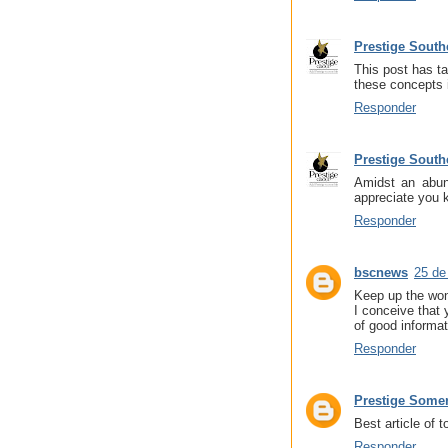
Prestige South
This post has ta
these concepts 
Responder
Prestige South
Amidst an abund
appreciate you 
Responder
bscnews
25 de
Keep up the wond
I conceive that 
of good informat
Responder
Prestige Somer
Best article of 
Responder