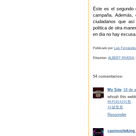
Éste es el segundo e
campaña. Además, e
ciudadanos que así
política de otra man
en día no hay excusa.
Publicado por
Luis Fernánde
Etiquetas:
ALBERT RIVERA
,
54 comentarios:
My Site
18 de a
whoah this weblog
바카라사이트
사설토토
Responder
casinositek