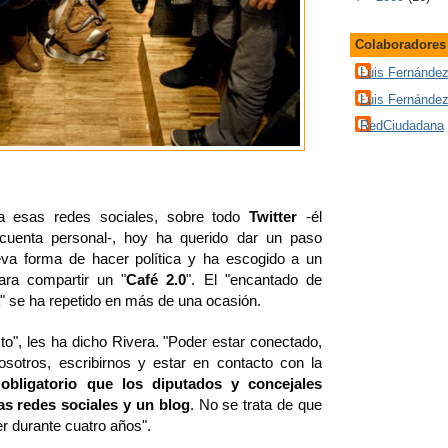
Colaboradores
Luis Fernánde
Luis Fernánde
RedCiudadana
 a esas redes sociales, sobre todo
Twitter
-él
cuenta personal-, hoy ha querido dar un paso
eva forma de hacer política y ha escogido a un
para compartir un "
Café 2.0
". El "encantado de
" se ha repetido en más de una ocasión.
to", les ha dicho Rivera. "Poder estar conectado,
osotros, escribirnos y estar en contacto con la
obligatorio que los diputados y concejales
as redes sociales y un blog
. No se trata de que
r durante cuatro años".