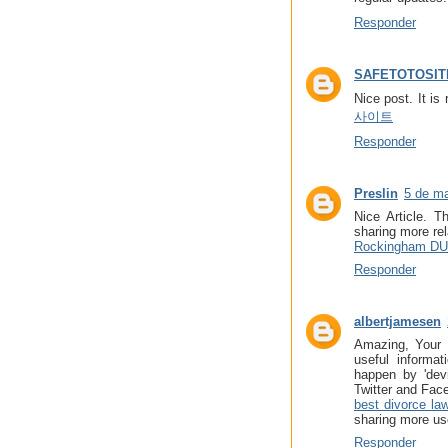
Responder
SAFETOTOSIT
Nice post. It is
사이트
Responder
Preslin
5 de ma
Nice Article. T
sharing more rel
Rockingham DU
Responder
albertjamesen
Amazing, Your b
useful informa
happen by 'devi
Twitter and Fac
best divorce la
sharing more use
Responder