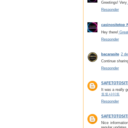
Greetings! Very
Responder
casinositet
Hey there!
Great
Responder
bacarasite
2 de
Continue sharin
Responder
SAFETOTOSIT
It was a really 
토토사이트
Responder
SAFETOTOSIT
Nice information
regular updates