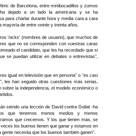
efèric de Barcelona, entre minibocadillos y zumos
 ha dejado a un lado la americana y se ha
a para charlar durante hora y media cara a cara
a mayoría de entre veinte y treinta años.
ros 'nicks' (nombres de usuario), que muchos de
ares que no se corresponden con vuestras caras
romeado el candidato, que les ha recordado que si
ue se puedan utilizar en debates o entrevistas",
eres igual en televisión que en persona" o "es casi
", les han seguido otras cuestiones más serias,
 sobre la independencia, el modelo económico o
artidos.
án siendo una lección de David contra Goliat -ha
 Los que tenemos menos medios y menos
tramos que crecemos. Y los que tienen más, se
 veces los buenos tienen que ganar y estamos en
 gente necesita que los buenos también ganen".