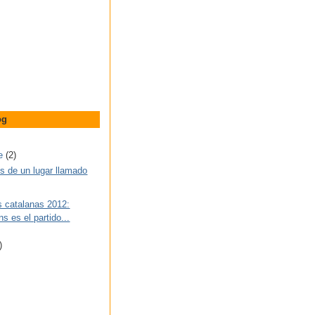
og
re
(2)
s de un lugar llamado
s catalanas 2012:
s es el partido...
)