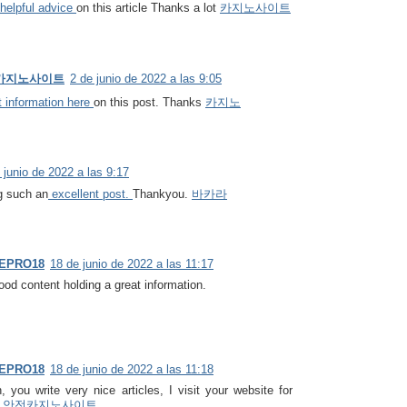
helpful advice
on this article Thanks a lot
카지노사이트
op 카지노사이트
2 de junio de 2022 a las 9:05
 information here
on this post. Thanks
카지노
 junio de 2022 a las 9:17
g such an
excellent post.
Thankyou.
바카라
EPRO18
18 de junio de 2022 a las 11:17
good content holding a great information.
EPRO18
18 de junio de 2022 a las 11:18
, you write very nice articles, I visit your website for
.
안전카지노사이트