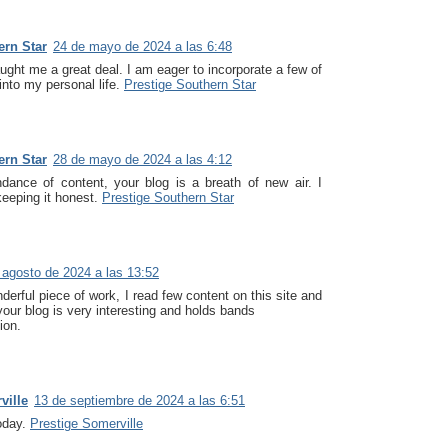
ern Star
24 de mayo de 2024 a las 6:48
ught me a great deal. I am eager to incorporate a few of
into my personal life.
Prestige Southern Star
ern Star
28 de mayo de 2024 a las 4:12
ance of content, your blog is a breath of new air. I
keeping it honest.
Prestige Southern Star
 agosto de 2024 a las 13:52
erful piece of work, I read few content on this site and
your blog is very interesting and holds bands
ion.
ville
13 de septiembre de 2024 a las 6:51
today.
Prestige Somerville